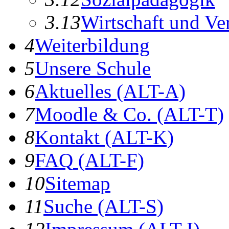
3.13
Wirtschaft und Ve
4
Weiterbildung
5
Unsere Schule
6
A
ktuelles
(ALT-A)
7
Moodle & Co.
(ALT-T)
8
K
ontakt
(ALT-K)
9
F
AQ
(ALT-F)
10
Sitemap
11
S
uche
(ALT-S)