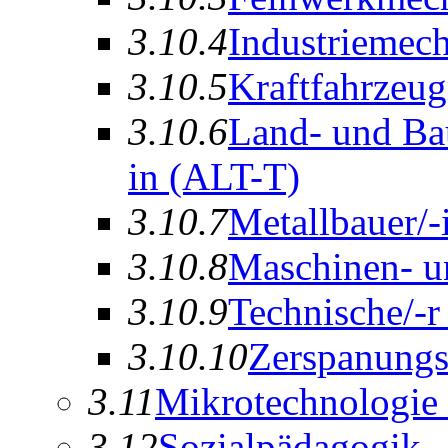
3.10.4
In
d
ustriemech
3.10.5
K
r
aftfahrzeu
3.10.6
Land- und B
in
(ALT-T)
3.10.7
Metallbauer/-
3.10.8
Maschinen- u
3.10.9
Technische/-
3.10.10
Z
erspanungs
3.11
Mikr
o
technologie
3.12
Sozialpädagogik