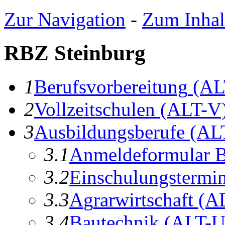
Zur Navigation
-
Zum Inhal
RBZ Steinburg
1
B
erufsvorbereitung
(AL
2
V
ollzeitschulen
(ALT-V
3
A
usbildungsberufe
(AL
3.1
A
n
meldeformular B
3.2
E
inschulungstermi
3.3
A
g
rarwirtschaft
(AL
3.4
Ba
u
technik
(ALT-U