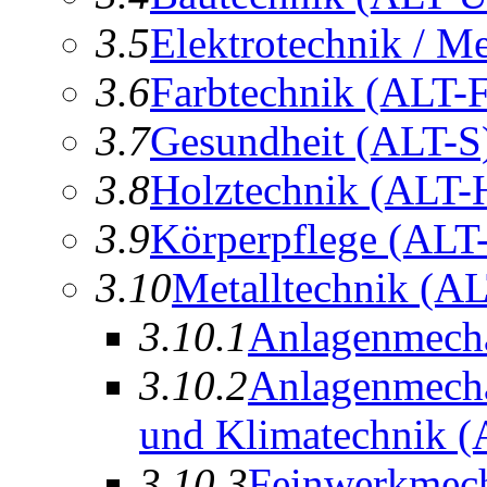
3.5
E
l
ektrotechnik / M
3.6
F
arbtechnik
(ALT-F
3.7
Ge
s
undheit
(ALT-S
3.8
H
olztechnik
(ALT-
3.9
K
örperpflege
(ALT
3.10
M
etalltechnik
(AL
3.10.1
Anlagenme
c
h
3.10.2
Anlagenmech
und Klimatechnik
(
3.10.3
Fein
w
erkmech