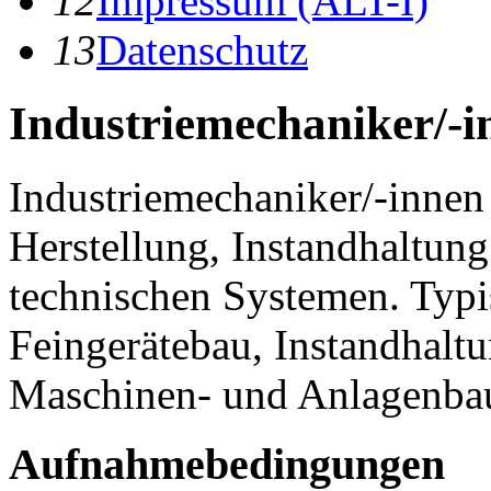
12
I
mpressum
(ALT-I)
13
Datenschutz
Industriemechaniker/-i
Industriemechaniker/-innen 
Herstellung, Instandhaltu
technischen Systemen. Typi
Feingerätebau, Instandhalt
Maschinen- und Anlagenba
Aufnahmebedingungen