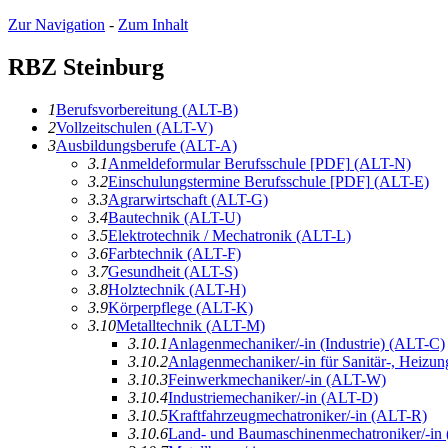
Zur Navigation
-
Zum Inhalt
RBZ Steinburg
1
B
erufsvorbereitung
(ALT-B)
2
V
ollzeitschulen
(ALT-V)
3
A
usbildungsberufe
(ALT-A)
3.1
A
n
meldeformular Berufsschule [PDF]
(ALT-N)
3.2
E
inschulungstermine Berufsschule [PDF]
(ALT-E)
3.3
A
g
rarwirtschaft
(ALT-G)
3.4
Ba
u
technik
(ALT-U)
3.5
E
l
ektrotechnik / Mechatronik
(ALT-L)
3.6
F
arbtechnik
(ALT-F)
3.7
Ge
s
undheit
(ALT-S)
3.8
H
olztechnik
(ALT-H)
3.9
K
örperpflege
(ALT-K)
3.10
M
etalltechnik
(ALT-M)
3.10.1
Anlagenme
c
haniker/-in (Industrie)
(ALT-C)
3.10.2
Anlagenmechan
i
ker/-in für Sanitär-, Heizu
3.10.3
Fein
w
erkmechaniker/-in
(ALT-W)
3.10.4
In
d
ustriemechaniker/-in
(ALT-D)
3.10.5
K
r
aftfahrzeugmechatroniker/-in
(ALT-R)
3.10.6
Land- und Baumaschinenmecha
t
roniker/-in