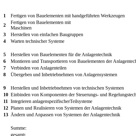
1
Fertigen von Bauelementen mit handgeführten Werkzeugen
Fertigen von Bauelementen mit
2
Maschinen
3
Herstellen von einfachen Baugruppen
4
Warten technischer Systeme
5
Herstellen von Bauelementen für die Anlagentechnik
6
Montieren und Transportieren von Bauelementen der Anlagentec
7
Verbinden von Anlagenteilen
8
Übergeben und Inbetriebnehmen von Anlagensystemen
9
Herstellen und Inbetriebnehmen von technischen Systemen
10
Einbinden von Komponenten der Steuerungs- und Regelungstec
11
Integrieren anlagenspezifischerTeilsysteme
12
Planen und Realisieren von Systemen der Anlagentechnik
13
Ändern und Anpassen von Systemen der Anlagentechnik
Summe:
gesamt
: