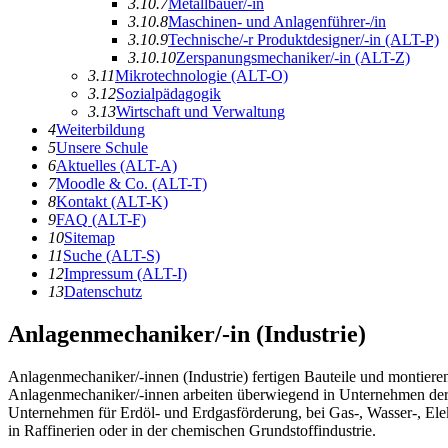
3.10.7
Metallbauer/-in
3.10.8
Maschinen- und Anlagenführer-/in
3.10.9
Technische/-r
P
roduktdesigner/-in
(ALT-P)
3.10.10
Z
erspanungsmechaniker/-in
(ALT-Z)
3.11
Mikr
o
technologie
(ALT-O)
3.12
Sozialpädagogik
3.13
Wirtschaft und Verwaltung
4
Weiterbildung
5
Unsere Schule
6
A
ktuelles
(ALT-A)
7
Moodle & Co.
(ALT-T)
8
K
ontakt
(ALT-K)
9
F
AQ
(ALT-F)
10
Sitemap
11
S
uche
(ALT-S)
12
I
mpressum
(ALT-I)
13
Datenschutz
Anlagenmechaniker/-in (Industrie)
Anlagenmechaniker/-innen (Industrie) fertigen Bauteile und montiere
Anlagenmechaniker/-innen arbeiten überwiegend in Unternehmen der Met
Unternehmen für Erdöl- und Erdgasförderung, bei Gas-, Wasser-, Elek
in Raffinerien oder in der chemischen Grundstoffindustrie.