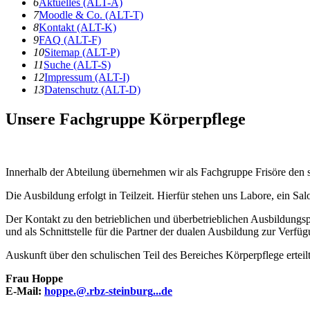
6
A
ktuelles
(ALT-A)
7
Moodle & Co.
(ALT-T)
8
K
ontakt
(ALT-K)
9
F
AQ
(ALT-F)
10
Sitema
p
(ALT-P)
11
S
uche
(ALT-S)
12
I
mpressum
(ALT-I)
13
D
atenschutz
(ALT-D)
Unsere Fachgruppe Körperpflege
Innerhalb der Abteilung übernehmen wir als Fachgruppe Frisöre den s
Die Ausbildung erfolgt in Teilzeit. Hierfür stehen uns Labore, ein Sa
Der Kontakt zu den betrieblichen und überbetrieblichen Ausbildungspa
und als Schnittstelle für die Partner der dualen Ausbildung zur Verfüg
Auskunft über den schulischen Teil des Bereiches Körperpflege erteilt
Frau Hoppe
E-Mail:
hoppe
.
@
.
rbz-steinburg
.
.
.
de