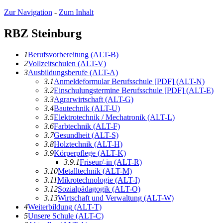
Zur Navigation
-
Zum Inhalt
RBZ Steinburg
1
B
erufsvorbereitung
(ALT-B)
2
V
ollzeitschulen
(ALT-V)
3
A
usbildungsberufe
(ALT-A)
3.1
A
n
meldeformular Berufsschule [PDF]
(ALT-N)
3.2
E
inschulungstermine Berufsschule [PDF]
(ALT-E)
3.3
A
g
rarwirtschaft
(ALT-G)
3.4
Ba
u
technik
(ALT-U)
3.5
E
l
ektrotechnik / Mechatronik
(ALT-L)
3.6
F
arbtechnik
(ALT-F)
3.7
Ge
s
undheit
(ALT-S)
3.8
H
olztechnik
(ALT-H)
3.9
K
örperpflege
(ALT-K)
3.9.1
F
r
iseur/-in
(ALT-R)
3.10
M
etalltechnik
(ALT-M)
3.11
M
i
krotechnologie
(ALT-I)
3.12
S
o
zialpädagogik
(ALT-O)
3.13
W
irtschaft und Verwaltung
(ALT-W)
4
Wei
t
erbildung
(ALT-T)
5
Unsere S
c
hule
(ALT-C)