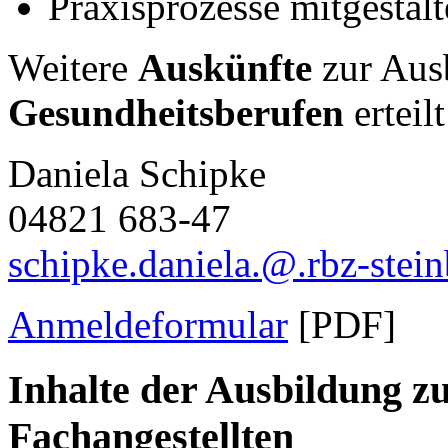
Praxisprozesse mitgestal
Weitere
Auskünfte
zur Aus
Gesundheitsberufen
erteilt
Daniela Schipke
04821 683-47
schipke.daniela
.
@
.
rbz-stei
Anmeldeformular
[PDF]
Inhalte der Ausbildung z
Fachangestellten