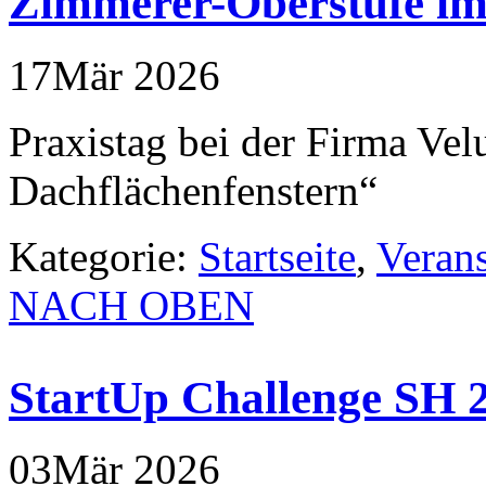
Zimmerer-Oberstufe im 
17
Mär
2026
Praxistag bei der Firma V
Dachflächenfenstern“
Kategorie:
Startseite
,
Veran
NACH OBEN
StartUp Challenge SH 
03
Mär
2026