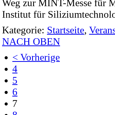
Weg zur MINT-Messe für M
Institut für Siliziumtechnol
Kategorie:
Startseite
,
Veran
NACH OBEN
< Vorherige
4
5
6
7
8